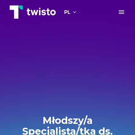
Idź
do
PL
Strona główna
zawartości
Młodszy/a
Specjalista/tka ds.