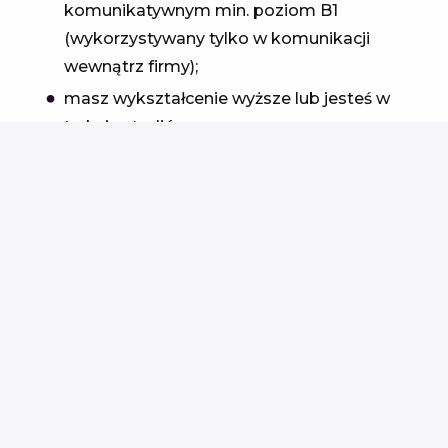
komunikatywnym min. poziom B1
(wykorzystywany tylko w komunikacji
wewnątrz firmy);
masz wykształcenie wyższe lub jesteś w
trakcie studiów;
komunikacja telefoniczna i mailowa nie
sprawiają Ci problemu;
jesteś komunikatywny/-a i otwarty/-a.
APLIKUJ
lub